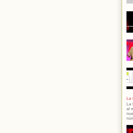
La 
La 
al 
nue
núm