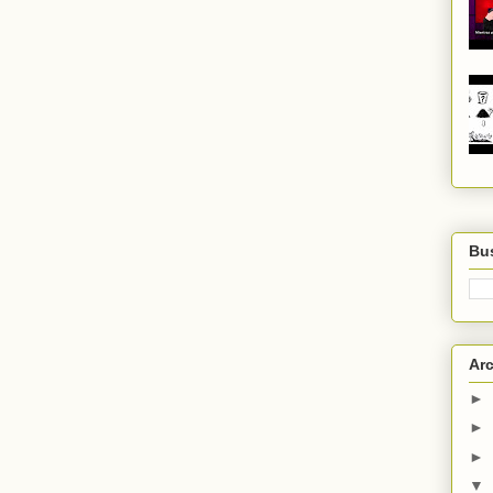
Bus
Arc
►
►
►
▼