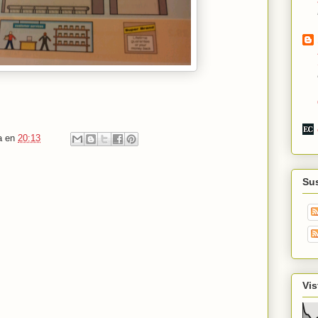
a
en
20:13
Su
Vis