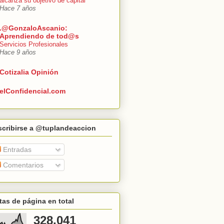
alcanza su objetivo de capital
Hace 7 años
.@GonzaloAscanio:
Aprendiendo de tod@s
Servicios Profesionales
Hace 9 años
Cotizalia Opinión
elConfidencial.com
scribirse a @tuplandeaccion
Entradas
Comentarios
tas de página en total
328,041