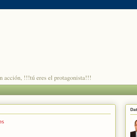
 acción, !!!tú eres el protagonista!!!
Da
os