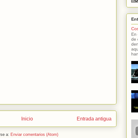
En
Cos
En 
de 
den
aqu
han
Inicio
Entrada antigua
rse a:
Enviar comentarios (Atom)